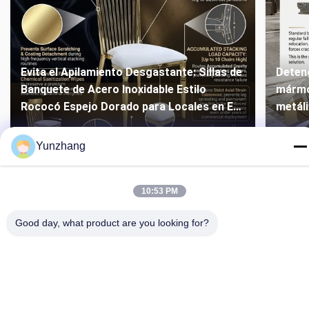
Evita el Apilamiento Desgastante: Sillas de
Deteng
Banquete de Acero Inoxidable Estilo
mármol
Rococó Espejo Dorado para Locales en EE.
metáli
UU.
UU.
Yunzhang
10:53 PM
Good day, what product are you looking for?
86-133-78480182
yz@fsyunzhang.com