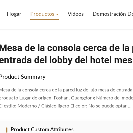
la Cerca De La Pared Luz De Lujo Mesa De Entrada Del Lobby Del Hote
Hogar
Productos
Vídeos
Demostración D
Mesa de la consola cerca de la 
entrada del lobby del hotel mesa
Product Summary
Mesa de la consola cerca de la pared luz de lujo mesa de entrada 
producto Lugar de origen: Foshan, Guangdong Número del model
El estilo: Moderno / Clásico ligero El color: No se puede optar ...
Product Custom Attributes