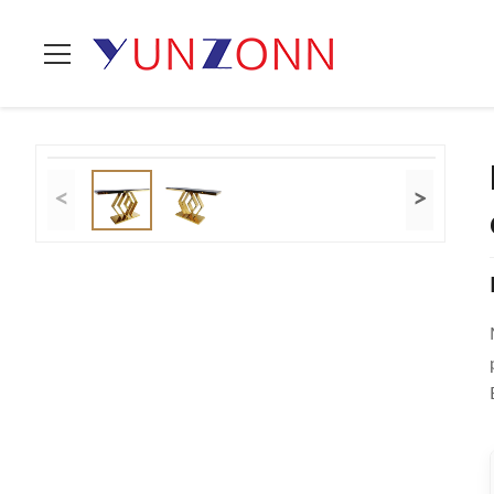
En Casa
>
Productos
>
Tabla de té elegante
>
Mesa De La Conso
<
>