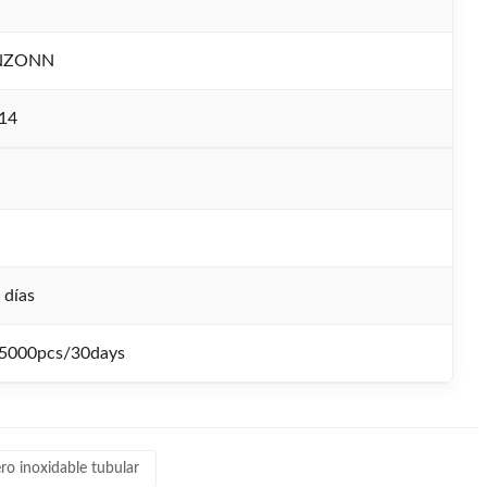
NZONN
14
 días
5000pcs/30days
ro inoxidable tubular