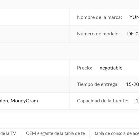
Nombre de la marca:
YU
Número de modelo:
DF-0
Precio:
negotiable
Tiempo de entrega:
15-20
Union, MoneyGram
Capacidad de la fuente:
1
 de la TV
OEM elegante de la tabla de té
tabla de consola de ace