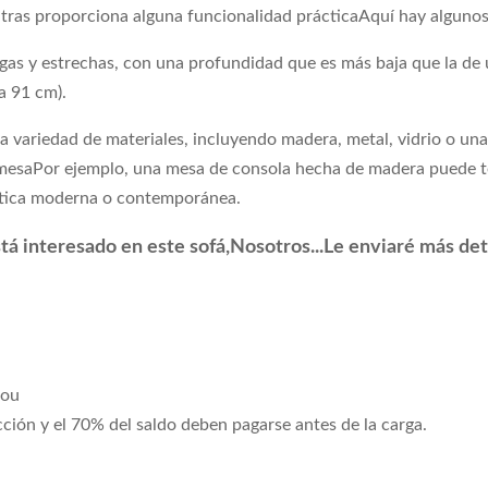
tras proporciona alguna funcionalidad prácticaAquí hay algunos 
argas y estrechas, con una profundidad que es más baja que la d
a 91 cm).
 variedad de materiales, incluyendo madera, metal, vidrio o un
la mesaPor ejemplo, una mesa de consola hecha de madera puede t
ética moderna o contemporánea.
tá interesado en este sofá,
Nosotros...
Le enviaré más deta
hou
ción y el 70% del saldo deben pagarse antes de la carga.