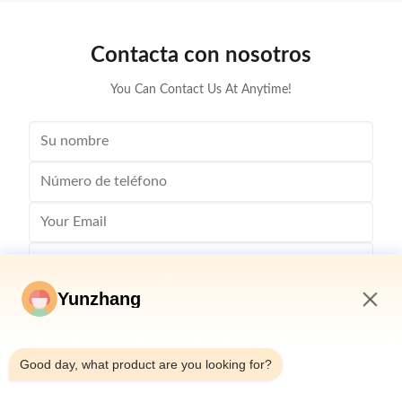
light luxury style, simple but without losing the ...
More and mo
Contacta con nosotros
You Can Contact Us At Anytime!
Yunzhang
2:33 PM
Good day, what product are you looking for?