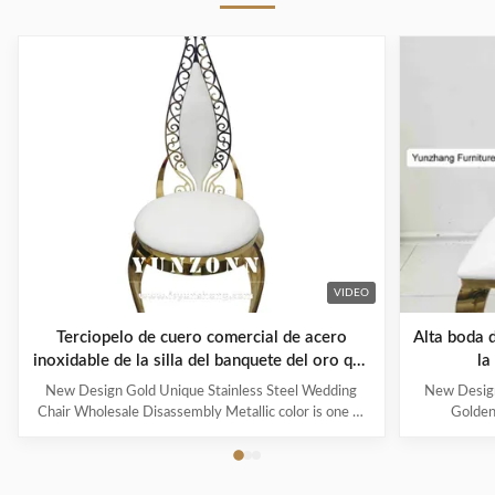
VIDEO
Terciopelo de cuero comercial de acero
Alta boda d
inoxidable de la silla del banquete del oro que
la
se casa
New Design Gold Unique Stainless Steel Wedding
New Design
Chair Wholesale Disassembly Metallic color is one of
Golden
the representative colors of advanced feeling
represented n
nowadays, also be the color that can improve
wait for me
household to decorate quality most. Modern French
royal famil