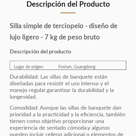
Descripción del Producto
Silla simple de terciopelo - diseño de
lujo ligero - 7 kg de peso bruto
Descripción del producto
Lugar de origen:
Foshan, Guangdong
Durabilidad: Las sillas de banquete están
diseñadas para resistir el uso intenso y el
Número del
Se trata de un sistema de control
manejo regular.garantizar la durabilidad y la
modelo:
de velocidad.
longevidad.
Categoría:
Silla de comedor
Comodidad: Aunque las sillas de banquete dan
prioridad a la practicidad y la eficiencia, también
tienen como objetivo proporcionar una
El estilo:
Es sencillo.
experiencia de sentado cómoda.y algunos
pueden incluir relleno adicional o elementos de