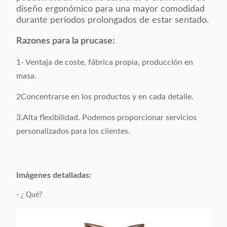
El color:
No se puede optar
diseño ergonómico para una mayor comodidad
durante períodos prolongados de estar sentado.
Tamaño del
Como muestra
Razones para la prucase:
producto:
1- Ventaja de coste, fábrica propia, producción en
Peso bruto:
7 KGS por pieza
masa.
2Concentrarse en los productos y en cada detalle.
Material de la
Las demás
superficie:
3.Alta flexibilidad. Podemos proporcionar servicios
personalizados para los clientes.
Material de base:
201# Acero inoxidable
Embalaje:
4 piezas / 1 cartón
Imágenes detalladas:
Volumen del
- ¿ Qué?
0.1 CBM / 1 cartón
embalaje: