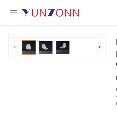
En Casa
>
Productos
>
Sillas rellenadas del comedor
>
La Silla
<
>