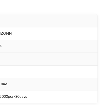
NZONN
4
 días
5000pcs/30days