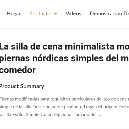
 De Cena Minimalista Moderna Italiana Rellenó Las Piernas Nórdicas Simp
Hogar
Productos
Vídeos
Demostración D
La silla de cena minimalista mo
piernas nórdicas simples del met
comedor
Product Summary
Piernas modificadas para requisitos particulares de lujo de cena 
simple de la silla Descripción de producto Lugar del origen: 
la silla Estilo: Simple Color: Opcional Tamaño del ...