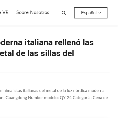
les Del Metal De Las Sillas Del Comedor
e VR
Sobre Nosotros
Español
derna italiana rellenó las
al de las sillas del
minimalistas italianas del metal de la luz nórdica moderna
Foshan, Guangdong Number modelo: QY-24 Categoría: Cena de