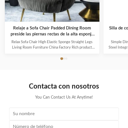
Relaje a Sofa Chair Padded Dining Room
Silla de 
preside las piernas rectas de la alta esponja
elástico
Relax Sofa Chair High Elastic Sponge Straight Legs
Simple Din
Living Room Furniture China Factory Rich product
Steel Integr
series cover the span from European classical style to
consider th
modern style, a variety of exquisite furniture and
choosing hig
accessories together to create a beautiful and
proportiona
comfortable home space. On the premise of ...
for
Contacta con nosotros
You Can Contact Us At Anytime!