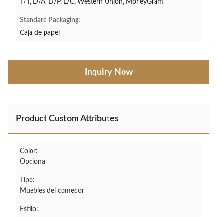
T/T, D/A, D/P, L/C, Western Union, MoneyGram
Standard Packaging:
Caja de papel
Inquiry Now
Product Custom Attributes
Color:
Opcional
Tipo:
Muebles del comedor
Estilo: