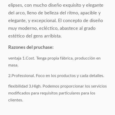
elipses, con mucho diseño exquisito y elegante
Estilo:
Simple
del arco, lleno de belleza del ritmo, apacible y
elegante, y excepcional. El concepto de diseño
Color:
Opcional
muy moderno, ecléctico, abastece al grado
Tamaño del
estético del gens arribista.
Como muestra
producto:
Razones del pruchase:
Peso bruto:
7KGS/pedazo
ventaja 1.Cost. Tenga propia fábrica, producción en
masa.
Material superficial:
Cuero
2.Professional. Foco en los productos y cada detalles.
Materia prima:
Acero inoxidable 201#
flexibilidad 3.High. Podemos proporcionar los servicios
modificados para requisitos particulares para los
Empaquetado:
1 pedazo/1 cartón
clientes.
Volumen que
0,2 CBM/1carton