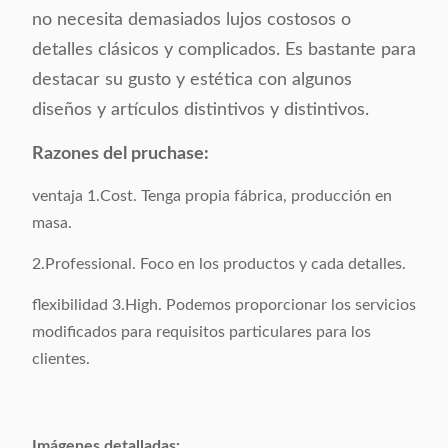
Simple
no necesita demasiados lujos costosos o
detalles clásicos y complicados. Es bastante para
Color:
Opcional
destacar su gusto y estética con algunos
Tamaño del
diseños y artículos distintivos y distintivos.
Como muestra
producto:
Razones del pruchase:
Peso bruto:
7KGS/pedazo
ventaja 1.Cost. Tenga propia fábrica, producción en
masa.
Material superficial:
Cuero
2.Professional. Foco en los productos y cada detalles.
Materia prima:
Acero inoxidable 201#
flexibilidad 3.High. Podemos proporcionar los servicios
modificados para requisitos particulares para los
Empaquetado:
1 pedazo/1 cartón
clientes.
Volumen que
0,2 CBM/1carton
embala:
Imágenes detalladas: