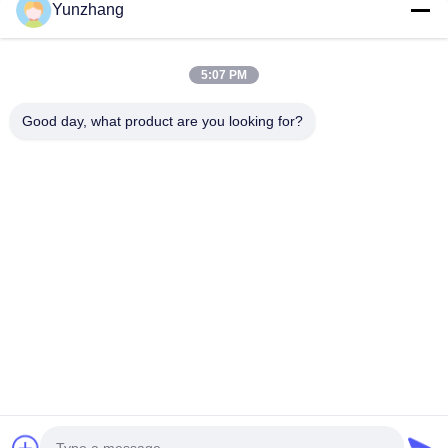
Yunzhang
5:07 PM
Envío
Good day, what product are you looking for?
86-133-78480182
yz@fsyunzhang.com
Hogar
Productos
Vídeos
Demostración de VR
Sobre nosotros
Viaje de la fábrica
Control de calidad
Éntrenos en contacto con
Noticias
Mapa del Sitio
Política de privacidad
© 2026 Foshan Yunzhang Furniture Manufacturing Co., Ltd.. All Rights