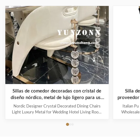
Sillas de comedor decoradas con cristal de
Silla d
diseño nórdico, metal de lujo ligero para uso
proveedor 
en bodas, hoteles y salas de estar
el hog
Nordic Designer Crystal Decorated Dining Chairs
Italian P
Light Luxury Metal for Wedding Hotel Living Room
Wholesale
Hall Use Product Description Product Information
Dinning
Product specification Dear customer, please kindly
Informatio
provide your request, your need for better service.
please kin
Product Name: Nordic Designer Crystal Decorated ...
better ser